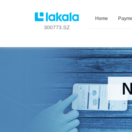
Home
Payme
300773.SZ