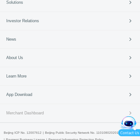
Solutions
Cross-border Payment
International Card Service
Catering
Investor Relations
Retail
Vertical Industries
Periodic Reports
News
SME Banks
Investor Events
News & Updates
Company News
About Us
95016
Media Coverage
Media Resources
Company Profile
Learn More
Business Guide
Our Culture
Partners
Lakala Qingcheng Cloud
App Download
Contact Us
Lakala Open Platform
产品申请
产品咨询
Lakala Cloud Super Technology
Merchant Dashboard
Lakala International
Beijing ICP No. 12007612
Beijing Public Security Network No. 11010802020147
Payment Business License
Personal Information Protection Policy