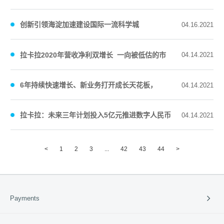
卡拉价值有待重估
创新引领海淀加速建设国际一流科学城
04.16.2021
拉卡拉2020年营收净利双增长 一向被低估的市
04.14.2021
值是否就此迎来转折？
6年持续快速增长、新业务打开成长天花板，
04.14.2021
2021年拉卡拉是否会从此步步高？
拉卡拉：未来三年计划投入5亿元推进数字人民币
04.14.2021
及商户数字化服务
<
1
2
3
...
42
43
44
>
Payments
Payment Solutions