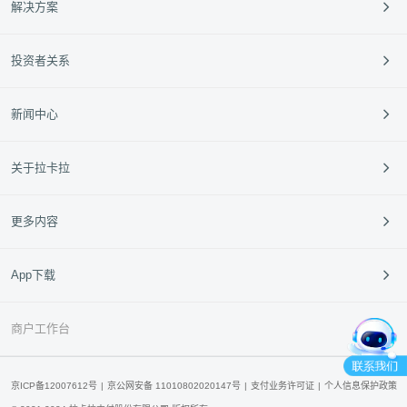
解决方案
跨境支付
餐饮
投资者关系
外卡服务
零售
定期公告
新闻中心
垂直行业
投资者活动
中小银行
95016
企业动态
关于拉卡拉
新闻动态
媒体报道
公司介绍
更多内容
媒体资料库
企业文化
经营指南
拉卡拉青橙云
App下载
合作伙伴
产品申请
产品咨询
拉卡拉开放平台
联系我们
商户工作台
拉卡拉云超科技
拉卡拉国际
京ICP备12007612号
京公网安备 11010802020147号
支付业务许可证
个人信息保护政策
拉卡拉95016官方客服公众号
拉卡拉App