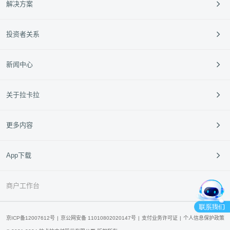
解决方案
跨境支付
餐饮
投资者关系
外卡服务
零售
定期公告
新闻中心
垂直行业
投资者活动
中小银行
95016
企业动态
关于拉卡拉
新闻动态
媒体报道
公司介绍
更多内容
媒体资料库
企业文化
经营指南
拉卡拉青橙云
App下载
合作伙伴
产品申请
产品咨询
拉卡拉开放平台
联系我们
商户工作台
拉卡拉云超科技
拉卡拉国际
京ICP备12007612号
京公网安备 11010802020147号
支付业务许可证
个人信息保护政策
拉卡拉95016官方客服公众号
拉卡拉App