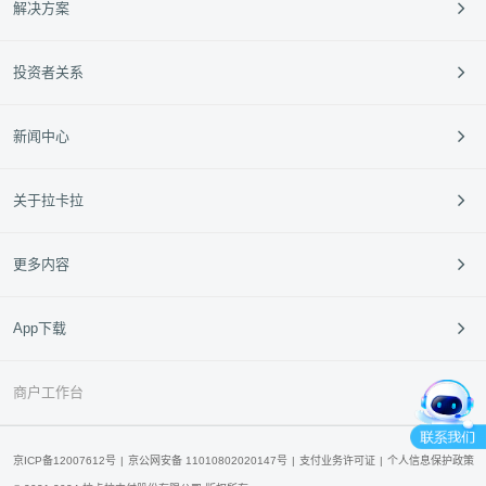
解决方案
跨境支付
餐饮
投资者关系
外卡服务
零售
定期公告
新闻中心
垂直行业
投资者活动
中小银行
95016
企业动态
关于拉卡拉
新闻动态
媒体报道
公司介绍
更多内容
媒体资料库
企业文化
经营指南
拉卡拉青橙云
App下载
合作伙伴
产品申请
产品咨询
拉卡拉开放平台
联系我们
商户工作台
拉卡拉云超科技
拉卡拉国际
京ICP备12007612号
京公网安备 11010802020147号
支付业务许可证
个人信息保护政策
拉卡拉95016官方客服公众号
拉卡拉App