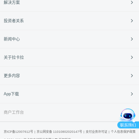
解决方案
跨境支付
餐饮
投资者关系
外卡服务
零售
定期公告
新闻中心
垂直行业
投资者活动
中小银行
95016
企业动态
关于拉卡拉
新闻动态
媒体报道
公司介绍
更多内容
媒体资料库
企业文化
经营指南
拉卡拉青橙云
App下载
合作伙伴
产品申请
产品咨询
拉卡拉开放平台
联系我们
商户工作台
拉卡拉云超科技
拉卡拉国际
京ICP备12007612号
京公网安备 11010802020147号
支付业务许可证
个人信息保护政策
拉卡拉95016官方客服公众号
拉卡拉App