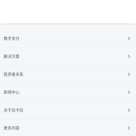
数字支付
支付收款
解决方案
跨境支付
餐饮
投资者关系
外卡服务
零售
定期公告
新闻中心
垂直行业
投资者活动
中小银行
95016
企业动态
关于拉卡拉
新闻动态
媒体报道
公司介绍
更多内容
媒体资料库
企业文化