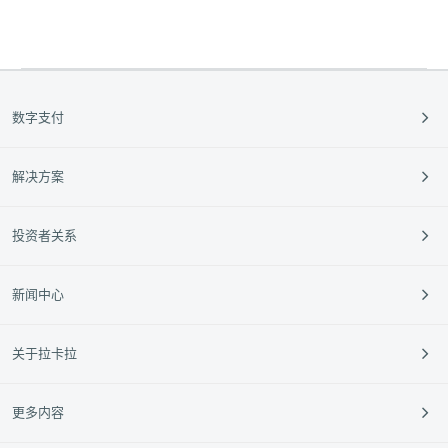
数字支付
支付收款
解决方案
跨境支付
餐饮
投资者关系
外卡服务
零售
定期公告
新闻中心
垂直行业
投资者活动
中小银行
95016
企业动态
关于拉卡拉
新闻动态
媒体报道
公司介绍
更多内容
媒体资料库
企业文化