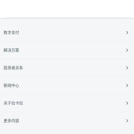
数字支付
支付收款
解决方案
跨境支付
餐饮
投资者关系
外卡服务
零售
定期公告
新闻中心
垂直行业
投资者活动
中小银行
95016
企业动态
关于拉卡拉
新闻动态
媒体报道
公司介绍
更多内容
媒体资料库
企业文化
经营指南