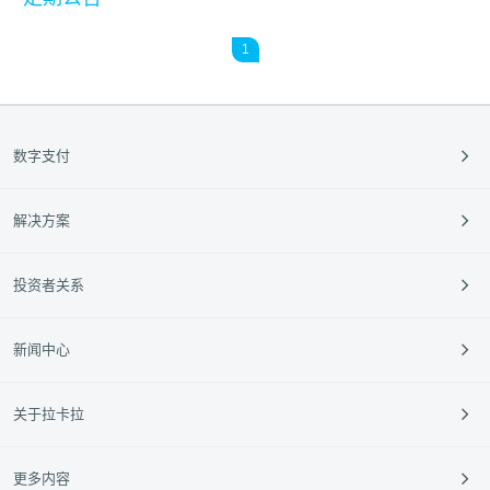
1
数字支付
支付收款
解决方案
跨境支付
餐饮
投资者关系
外卡服务
零售
定期公告
新闻中心
垂直行业
投资者活动
中小银行
95016
企业动态
关于拉卡拉
新闻动态
媒体报道
公司介绍
更多内容
媒体资料库