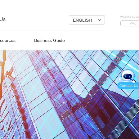
website supp
 Us
ENGLISH
IPV6
sources
Business Guide