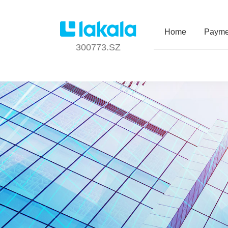
Home
Payme
300773.SZ